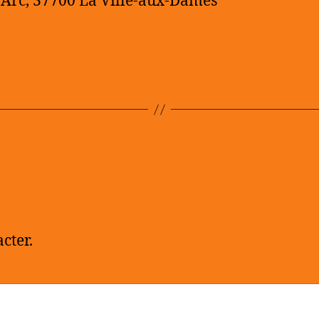
’Arc, 37700 La Ville-aux-Dames
cter.